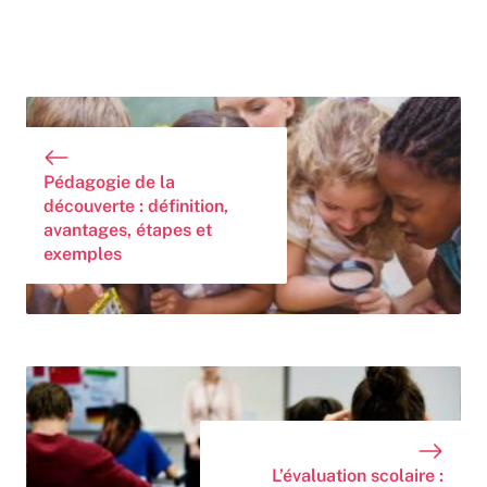
Pédagogie de la
découverte : définition,
avantages, étapes et
exemples
L’évaluation scolaire :