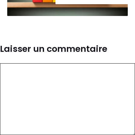
Laisser un commentaire
Commentaire