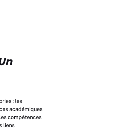
 Un
ies : les
nces académiques
e les compétences
s liens