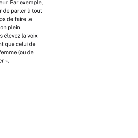
seur. Par exemple,
r de parler à tout
s de faire le
lon plein
s élevez la voix
nt que celui de
e femme (ou de
er ».