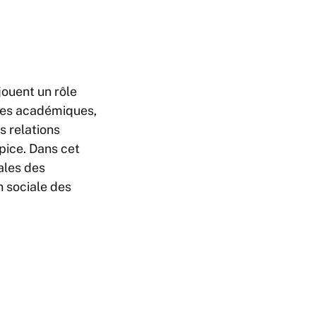
jouent un rôle
nces académiques,
s relations
pice. Dans cet
ales des
n sociale des