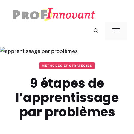
Aller
au
contenu
Men
MÉTHODES ET STRATÉGIES
9 étapes de
l’apprentissage
par problèmes