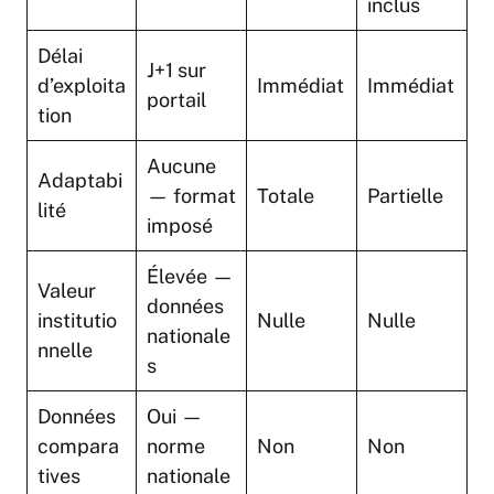
inclus
Délai
J+1 sur
d’exploita
Immédiat
Immédiat
portail
tion
Aucune
Adaptabi
— format
Totale
Partielle
lité
imposé
Élevée —
Valeur
données
institutio
Nulle
Nulle
nationale
nnelle
s
Données
Oui —
compara
norme
Non
Non
tives
nationale