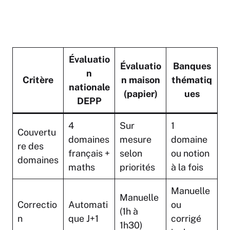
Évaluatio
Évaluatio
Banques
n
Critère
n maison
thématiq
nationale
(papier)
ues
DEPP
4
Sur
1
Couvertu
domaines
mesure
domaine
re des
français +
selon
ou notion
domaines
maths
priorités
à la fois
Manuelle
Manuelle
Correctio
Automati
ou
(1h à
n
que J+1
corrigé
1h30)