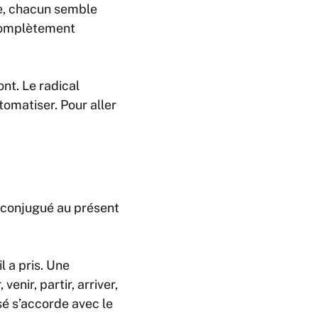
e, chacun semble
omplètement
vont
. Le radical
omatiser. Pour aller
 conjugué au présent
il a pris
. Une
enir, partir, arriver,
ssé s’accorde avec le