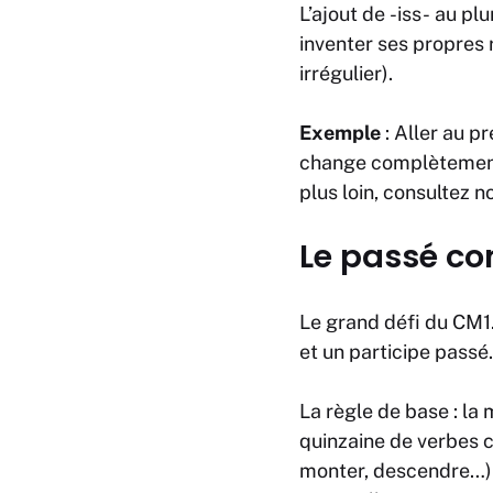
L’ajout de
-iss-
au plu
inventer ses propres 
irrégulier).
Exemple
:
Aller
au pr
change complètement 
plus loin, consultez n
Le passé c
Le grand défi du CM1.
et un participe passé
La règle de base : la 
quinzaine de verbes 
monter, descendre…)