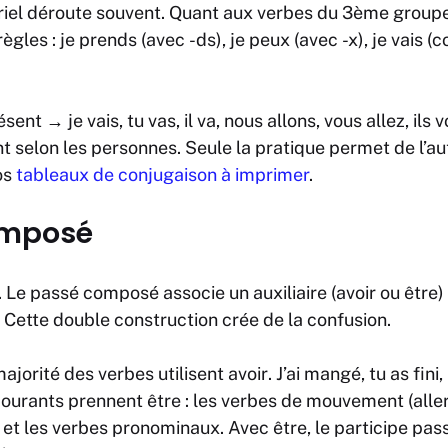
riel déroute souvent. Quant aux verbes du 3ème group
règles :
je prends
(avec
-ds
),
je peux
(avec
-x
),
je vais
(c
ésent →
je vais, tu vas, il va, nous allons, vous allez, ils 
selon les personnes. Seule la pratique permet de l’aut
os
tableaux de conjugaison à imprimer
.
omposé
 Le passé composé associe un auxiliaire (
avoir
ou
être
)
. Cette double construction crée de la confusion.
majorité des verbes utilisent
avoir
.
J’ai mangé, tu as fini, 
courants prennent
être
: les verbes de mouvement (aller, v
 et les verbes pronominaux. Avec
être
, le participe pa