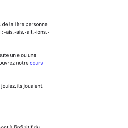
al de la 1ère personne
 :
-ais, -ais, -ait, -ions, -
joute un
e
ou une
couvrez notre
cours
 jouiez, ils jouaient
.
 -ont
à l’infinitif du