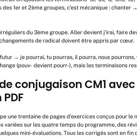
s des 1er et 2ème groupes, c’est mécanique :
chanter
 irréguliers du 3ème groupe.
Aller
devient
j’irai
,
faire
dev
 changements de radical doivent être appris par cœur.
futur →
je pourrai, tu pourras, il pourra, nous pourrons,
change (
pouv-
devient
pourr-
), mais les terminaisons re
 de conjugaison CM1 avec
n PDF
pe une trentaine de pages d’exercices conçus pour le 
és variées sur les quatre temps du programme, des rév
uelques mini-évaluations. Tous les corrigés sont en fin