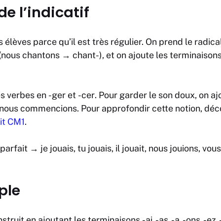
de l’indicatif
s élèves parce qu’il est très régulier. On prend le radic
(
nous chantons
→
chant-
), et on ajoute les terminaisons
es verbes en
-ger
et
-cer
. Pour garder le son doux, on a
, nous commencions
. Pour approfondir cette notion, dé
it CM1
.
mparfait →
je jouais, tu jouais, il jouait, nous jouions, vous
ple
nstruit en ajoutant les terminaisons
-ai, -as, -a, -ons, -ez,