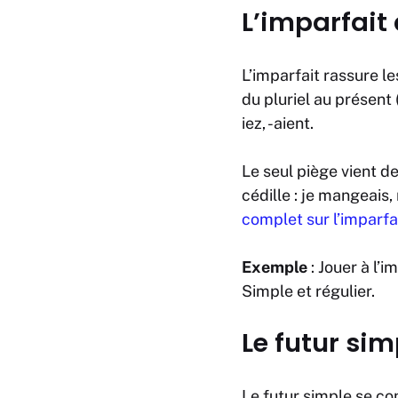
L’imparfait 
L’imparfait rassure le
du pluriel au présent 
iez, -aient
.
Le seul piège vient d
cédille :
je mangeais
complet sur l’imparfa
Exemple
:
Jouer
à l’i
Simple et régulier.
Le futur sim
Le futur simple se co