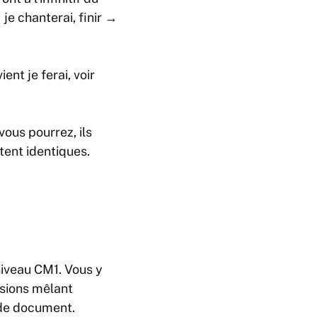
→
je chanterai
,
finir
→
ient
je ferai
,
voir
 vous pourrez, ils
stent identiques.
niveau CM1. Vous y
isions mêlant
 de document.