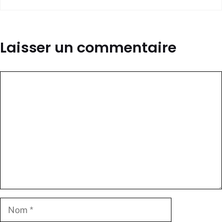
Laisser un commentaire
Commentaire
Nom