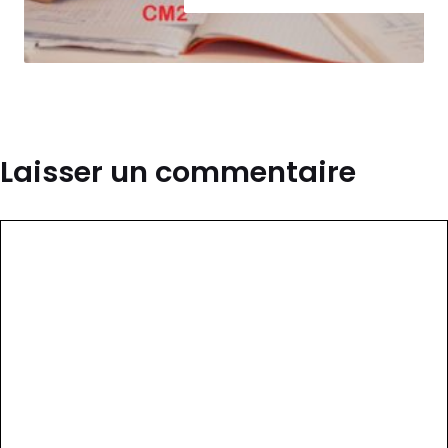
Laisser un commentaire
Commentaire