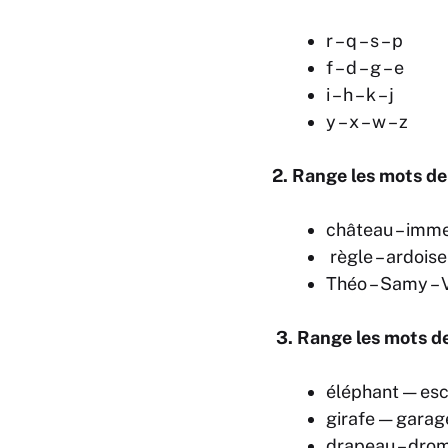
r – q – s – p
f – d – g – e
i – h – k – j
y – x – w – z
2. Range les mots de
château – imme
règle – ardoise
Théo – Samy – 
3. Range les mots de
éléphant — esca
girafe — garage
drapeau – drom