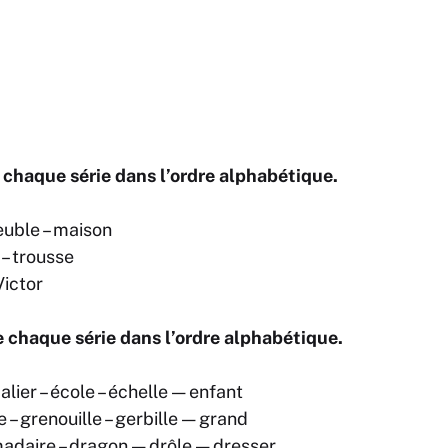
 chaque série dans l’ordre alphabétique.
uble – maison
 – trousse
Victor
 chaque série dans l’ordre alphabétique.
lier – école – échelle — enfant
 – grenouille – gerbille — grand
adaire – dragon — drôle — dresser