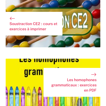
Soustraction CE2 : cours et
exercices à imprimer
Les homophones
grammaticaux : exercices
en PDF