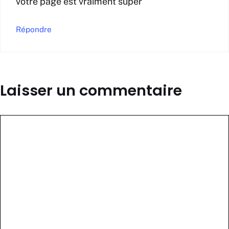
votre page est vraiment super
Répondre
Laisser un commentaire
Commentaire