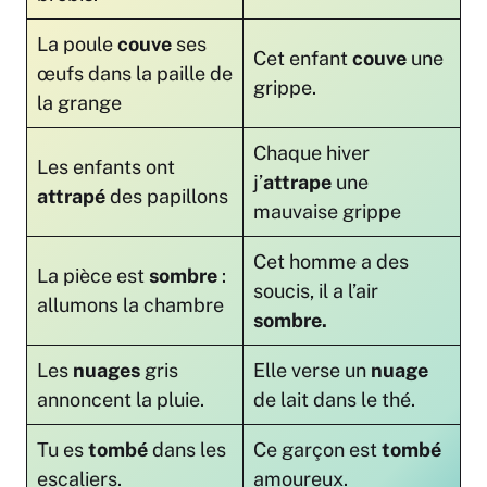
La poule
couve
ses
Cet enfant
couve
une
œufs dans la paille de
grippe.
la grange
Chaque hiver
Les enfants ont
j’
attrape
une
attrapé
des papillons
mauvaise grippe
Cet homme a des
La pièce est
sombre
:
soucis, il a l’air
allumons la chambre
sombre.
Les
nuages
gris
Elle verse un
nuage
annoncent la pluie.
de lait dans le thé.
Tu es
tombé
dans les
Ce garçon est
tombé
escaliers.
amoureux.