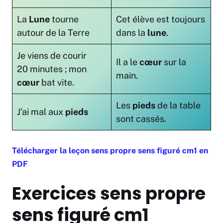
La
Lune
tourne
Cet élève est toujours
autour de la Terre
dans la
lune
.
Je viens de courir
Il a le
cœur
sur la
20 minutes ; mon
main.
cœur
bat vite.
Les
pieds
de la table
J’ai mal aux
pieds
sont cassés.
Télécharger la leçon sens propre sens figuré cm1 en
PDF
Exercices sens propre
sens figuré cm1