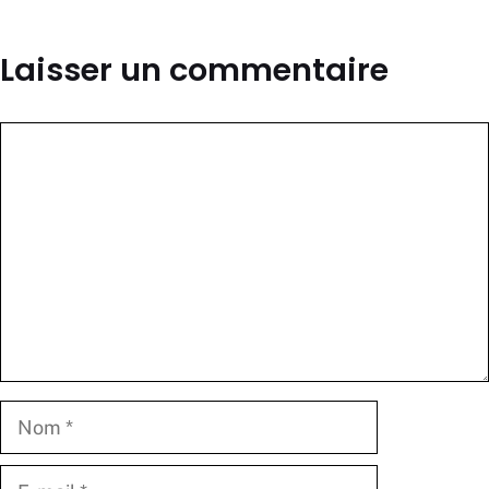
Laisser un commentaire
Commentaire
Nom
E-