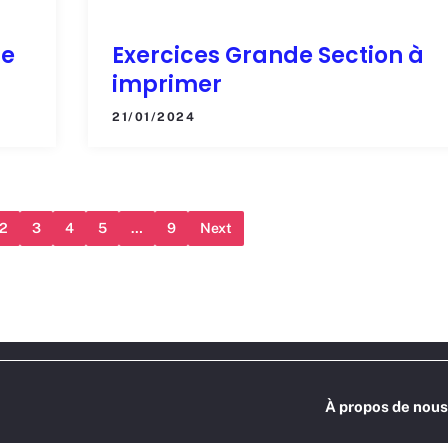
re
Exercices Grande Section à
imprimer
21/01/2024
2
3
4
5
…
9
Next
À propos de nous