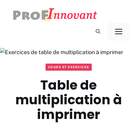
Aller
au
contenu
Men
COURS ET EXERCICES
Table de
multiplication à
imprimer