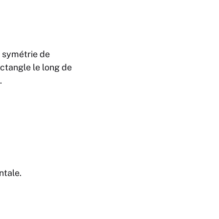
e symétrie de
rectangle le long de
.
ntale.