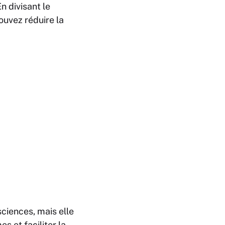
n divisant le
ouvez réduire la
sciences, mais elle
s et faciliter la