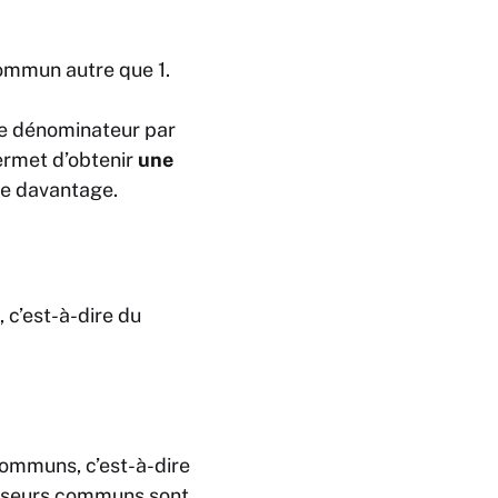
 commun autre que 1.
le dénominateur par
permet d’obtenir
une
iée davantage.
 c’est-à-dire du
communs, c’est-à-dire
iviseurs communs sont