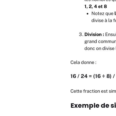
1, 2, 4 et 8
Notez que
divise à la 
Division :
Ensui
grand commun d
donc on divise
Cela donne :
16 / 24 = (16 ÷ 8) /
Cette fraction est si
Exemple de si