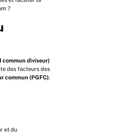
mum ?
u
d commun diviseur)
iste des facteurs des
teur commun (PGFC)
.
r et du