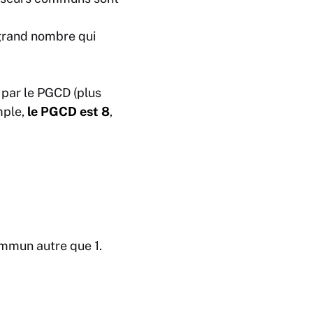
s grand nombre qui
r par le PGCD (plus
mple,
le PGCD est 8
,
ommun autre que 1.