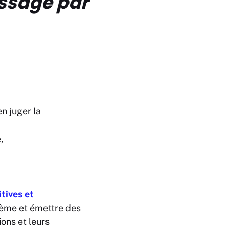
ssage par
n juger la
,
tives et
blème et émettre des
ons et leurs