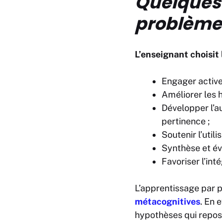
Quelques 
problème
L’enseignant choisit 
Engager active
Améliorer les h
Développer l’au
pertinence ;
Soutenir l’util
Synthèse et év
Favoriser l’int
L’apprentissage par
métacognitives
. En 
hypothèses qui repose