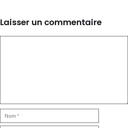
Laisser un commentaire
Commentaire
Nom