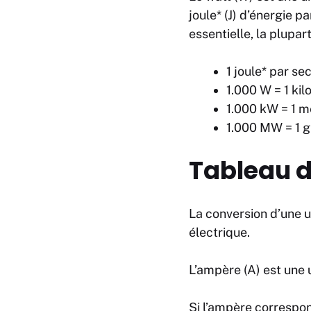
joule* (J) d’énergie 
essentielle, la plupa
1 joule* par se
1.000 W = 1 kil
1.000 kW = 1 
1.000 MW = 1 
Tableau d
La conversion d’une u
électrique.
L’ampère (A) est une u
Si l’ampère correspon