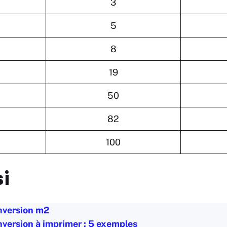
3
5
8
19
50
82
100
si
nversion m2
nversion à imprimer : 5 exemples