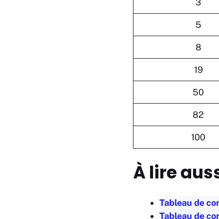
3
5
8
19
50
82
100
À lire aus
Tableau de co
Tableau de co