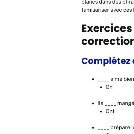
blancs dans des phra
familiariser avec ce
Exercices
correctio
Complétez c
____ aime bien 
On
Ils ____ mangé 
Ont
____ prépare u