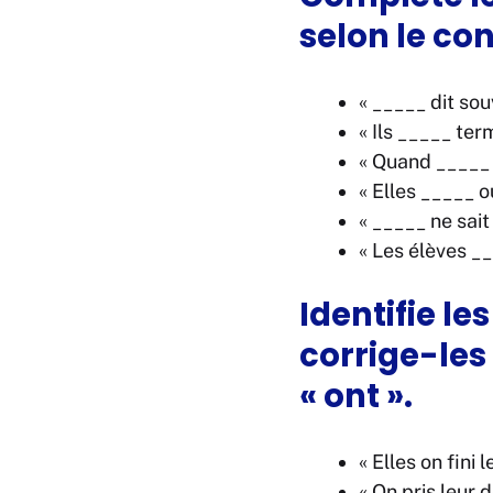
selon le con
« _____ dit sou
« Ils _____ ter
« Quand _____ 
« Elles _____ o
« _____ ne sai
« Les élèves __
Identifie le
corrige-les
« ont ».
« Elles on fini 
« On pris leur