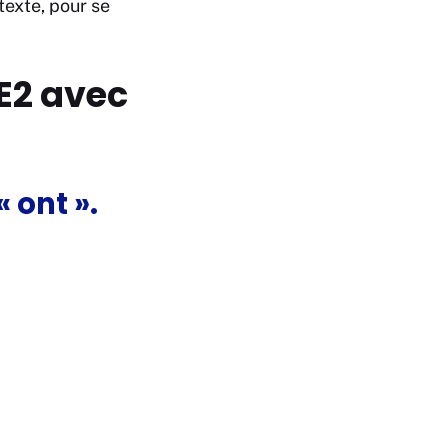
exte, pour se
E2 avec
 ont ».