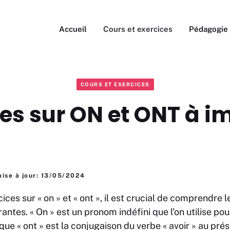
Accueil
Cours et exercices
Pédagogie
COURS ET EXERCICES
ces sur ON et ONT à i
ise à jour: 13/05/2024
rcices sur « on » et « ont », il est crucial de comprendre 
rantes. « On » est un pronom indéfini que l’on utilise p
ue « ont » est la conjugaison du verbe « avoir » au prése