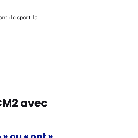
t : le sport, la
/CM2 avec
» ou « ont »