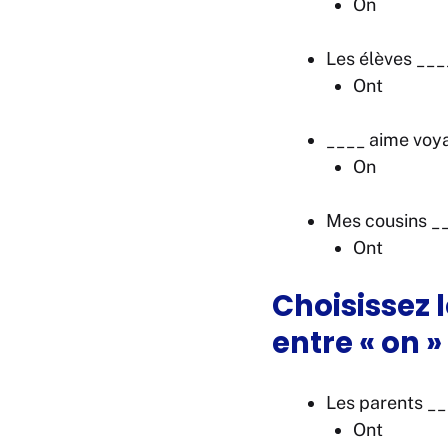
On
Les élèves ____
Ont
____ aime voya
On
Mes cousins ___
Ont
Choisissez 
entre « on » 
Les parents __
Ont