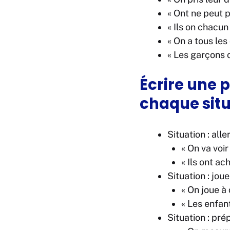
« Ont ne peut p
« Ils on chacun
« On a tous les
« Les garçons on
Écrire une p
chaque sit
Situation : all
« On va voir
« Ils ont ach
Situation : joue
« On joue à
« Les enfan
Situation : pré