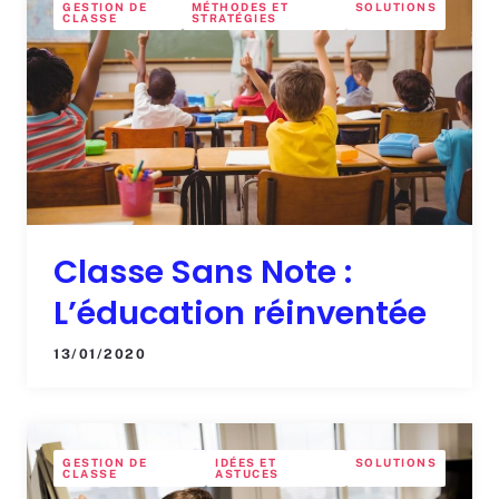
GESTION DE
MÉTHODES ET
SOLUTIONS
CLASSE
STRATÉGIES
Classe Sans Note :
L’éducation réinventée
13/01/2020
GESTION DE
IDÉES ET
SOLUTIONS
CLASSE
ASTUCES