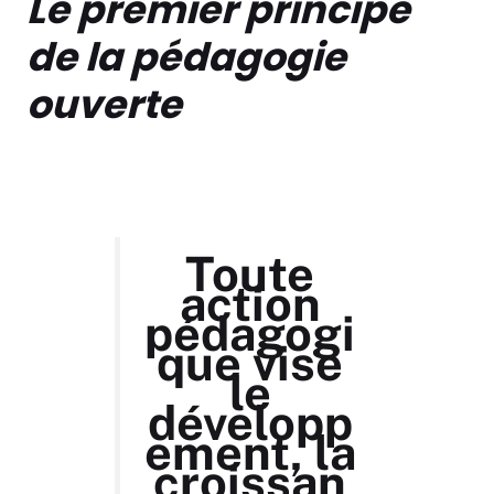
Le premier principe
de la pédagogie
ouverte
Toute
action
pédagogi
que vise
le
développ
ement, la
croissan