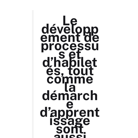
Le
développ
ement de
processu
s et
d’habilet
és, tout
comme
la
démarch
e
d’apprent
issage
sont
aussi