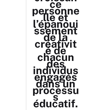
ce
personne
lle et
l’épanoui
ssement
de la
créativit
é de
chacun
des
individus
engagés
dans un
processu
s
éducatif.