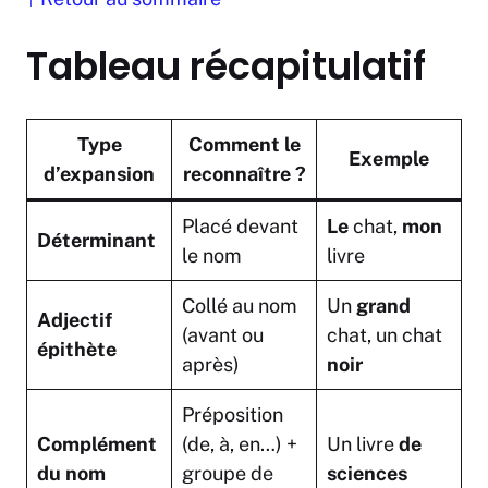
Tableau récapitulatif
Type
Comment le
Exemple
d’expansion
reconnaître ?
Placé devant
Le
chat,
mon
Déterminant
le nom
livre
Collé au nom
Un
grand
Adjectif
(avant ou
chat, un chat
épithète
après)
noir
Préposition
Complément
(de, à, en…) +
Un livre
de
du nom
groupe de
sciences