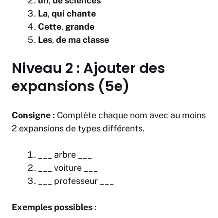
un
,
de sciences
La
,
qui chante
Cette
,
grande
Les
,
de ma classe
Niveau 2 : Ajouter des
expansions (5e)
Consigne :
Complète chaque nom avec au moins
2 expansions de types différents.
___ arbre ___
___ voiture ___
___ professeur ___
Exemples possibles :